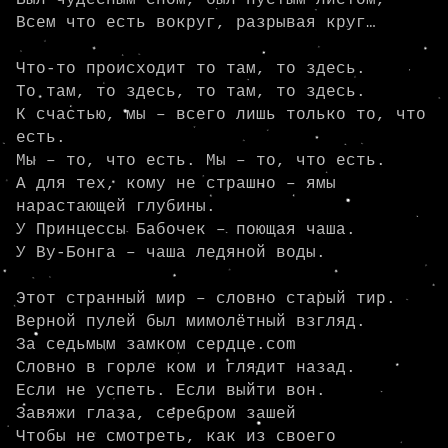
Был чудесным сном, был пустым листом,

Всем что есть вокруг, разрывая круг…

Что-то происходит то там, то здесь.

То там, то здесь, то там, то здесь.

К счастью, мы – всего лишь только то, что 
есть.

Мы – то, что есть. Мы – то, что есть.

А для тех, кому не страшно – ямы 
нарастающей глубины.

У Принцессы Бабочек – поющая чаша.

У Ву-Бонга – чаша ледяной воды.

Этот странный мир – словно старый тир.

Верной пулей был мимолётный взгляд.

За седьмым замком сердце.com

Словно в горле ком и глядит назад.

Если не успеть. Если выйти вон.

Завяжи глаза, серебром зашей

Чтобы не смотреть, как из своего
