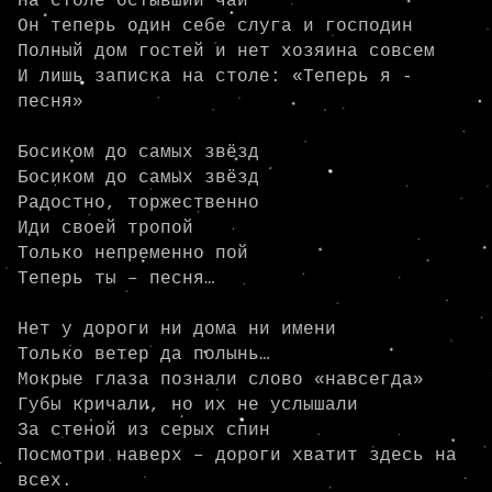
На столе остывший чай

Он теперь один себе слуга и господин

Полный дом гостей и нет хозяина совсем

И лишь записка на столе: «Теперь я - 
песня»

Босиком до самых звёзд

Босиком до самых звёзд

Радостно, торжественно

Иди своей тропой

Только непременно пой

Теперь ты – песня…

Нет у дороги ни дома ни имени

Только ветер да полынь…

Мокрые глаза познали слово «навсегда»

Губы кричали, но их не услышали

За стеной из серых спин

Посмотри наверх – дороги хватит здесь на 
всех.
