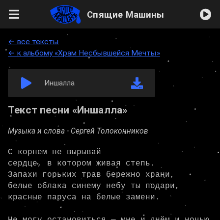
Спящие Машины
← все тексты
← к альбому «Храм Несбывшейся Мечты»
Иншалла
Текст песни «Иншалла»
Музыка и слова -
Сергей Толоконников
С корнем не вырывай

сердце, в котором живая степь.

Запахи горьких трав бережно храни,

белые облака синему небу ты подари,

красные паруса на белые замени.
