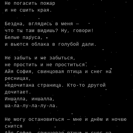
Не погасить пожар

и не сшить края.

Бездна, вглядись в меня —

что ты там видишь? Ну, говори!

Белые паруса,

и вьются облака в голубой дали.

Не забыть и не забыться,

не простить и не проститься.

Айя София, свинцовая птица и снег на 
ресницах,

недочитана страница. Кто-то другой 
дочитает.

Иншалла, иншалла,

ша-ла-лу-ла-лу-ла.

Не могу остановиться — мне и днём и ночью 
снится
