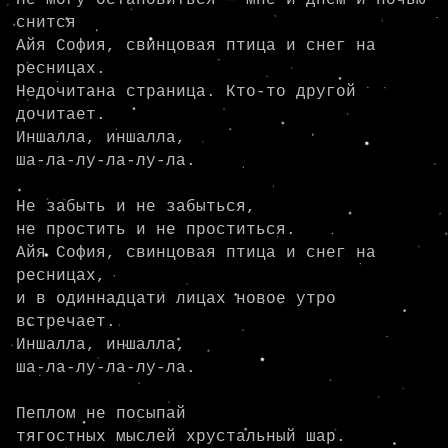
Не могу остановиться — мне и днём и ночью 
снится

Айя София, свинцовая птица и снег на 
ресницах.

Недочитана страница. Кто-то другой 
дочитает.

Иншалла, иншалла,

ша-ла-лу-ла-лу-ла.

Не забыть и не забыться,

не простить и не проститься.

Айя София, свинцовая птица и снег на 
ресницах,

и в одиннадцати лицах новое утро 
встречает.

Иншалла, иншалла,

ша-ла-лу-ла-лу-ла.

Пеплом не посыпай

тягостных мыслей хрустальный шар.
